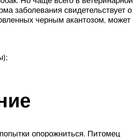
обак. Но чаще всего в ветеринарной
орма заболевания свидетельствует о
ловленных черным акантозом, может
);
ние
 попытки опорожниться. Питомец