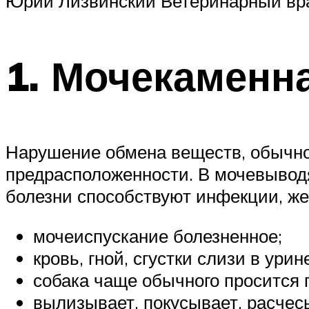
Юрий Лизвинский Ветеринарный вра
1. Мочекаменн
Нарушение обмена веществ, обычно 
предрасположенности. В мочевывод
болезни способствуют инфекции, же
мочеиспускание болезненное;
кровь, гной, сгустки слизи в урин
собака чаще обычного просится г
вылизывает, покусывает, расчес