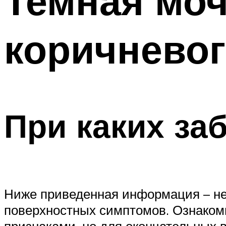
Темная моч
коричневог
При каких за
Ниже приведенная информация – не
поверхностных симптомов. Ознакомь
признаками, но для окончательных 