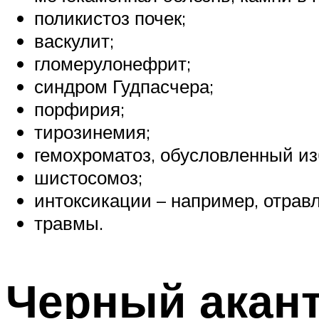
поликистоз почек;
васкулит;
гломерулонефрит;
синдром Гудпасчера;
порфирия;
тирозинемия;
гемохроматоз, обусловленный из
шистосомоз;
интоксикации – например, отрав
травмы.
Черный акан