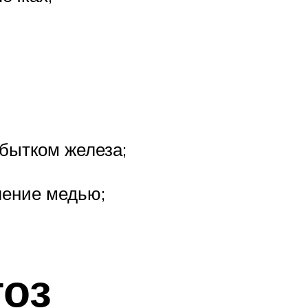
бытком железа;
ление медью;
тоз