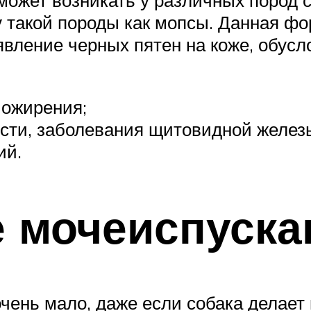
может возникать у различных пород с
у такой породы как мопсы. Данная ф
явление черных пятен на коже, обус
 ожирения;
ости, заболевания щитовидной железы
ий.
 мочеиспуска
чень мало, даже если собака делает