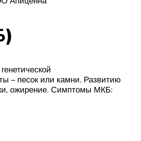
ОО Апиценна
Б)
 генетической
ы – песок или камни. Развитию
лки, ожирение. Симптомы МКБ: