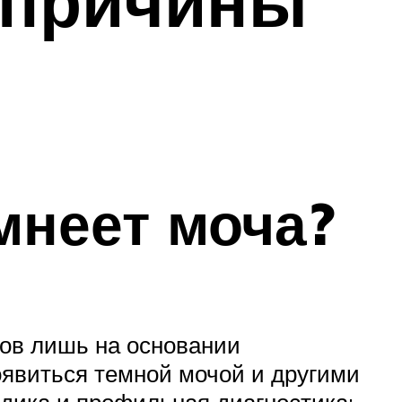
: причины
мнеет моча?
ов лишь на основании
оявиться темной мочой и другими
дика и профильная диагностика: