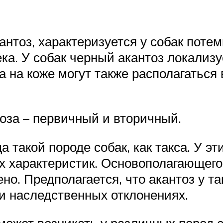
нтоз, характеризуется у собак поте
ека. У собак черный акантоз локализу
на на коже могут также располагатьс
оза – первичный и вторичный.
такой породе собак, как такса. У э
х характеристик. Основополагающего
ено. Предполагается, что акантоз у т
и наследственных отклонениях.