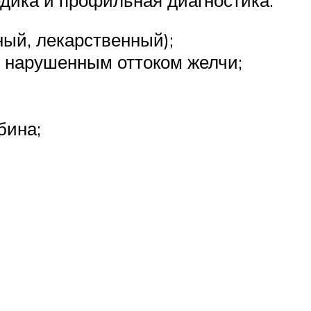
ный, лекарственный);
ая нарушенным оттоком желчи;
бина;