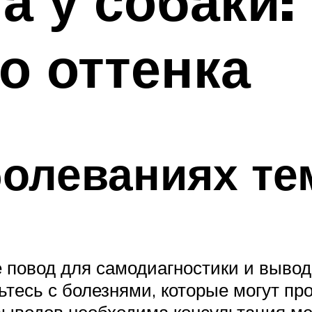
а у собаки
о оттенка
болеваниях те
 повод для самодиагностики и вывод
тесь с болезнями, которые могут пр
выводов необходима консультация ме