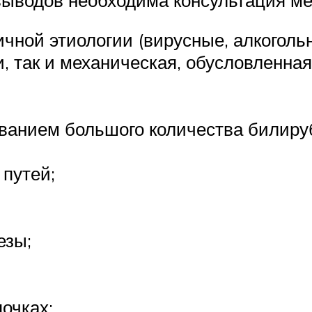
ичной этиологии (вирусные, алкоголь
и, так и механическая, обусловленн
ованием большого количества билиру
путей;
езы;
очках;