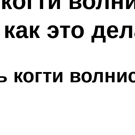
 когти вол
 как это де
ь когти волни