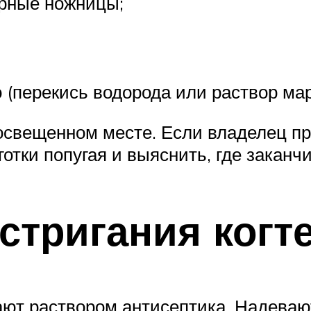
юрные ножницы;
(перекись водорода или раствор мар
свещенном месте. Если владелец пр
готки попугая и выяснить, где закан
стригания когт
ют раствором антисептика. Надевают