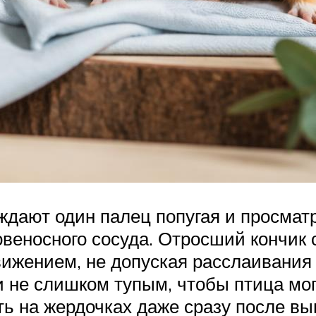
дают один палец попугая и просматр
веносного сосуда. Отросший кончик 
вижением, не допуская расслаивания
и не слишком тупым, чтобы птица мог
ь на жердочках даже сразу после в