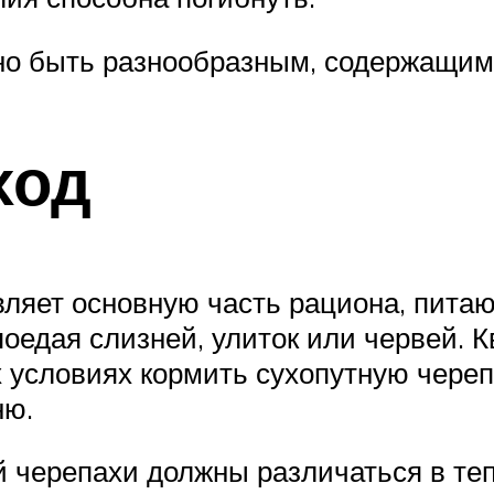
но быть разнообразным, содержащим
ход
вляет основную часть рациона, питаю
поедая слизней, улиток или червей. 
 условиях кормить сухопутную череп
ню.
 черепахи должны различаться в теп