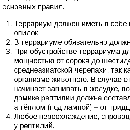
основных правил:
Террариум должен иметь в себе г
опилок.
В террариуме обязательно долж
При обустройстве террариума д
мощностью от сорока до шестиде
среднеазиатской черепахи, так 
организме животного. В случае о
начинает загнивать в желудке, п
домике рептилии должна составл
а тёплом (под лампой) – от тридц
Любое переохлаждение, спровоц
у рептилий.