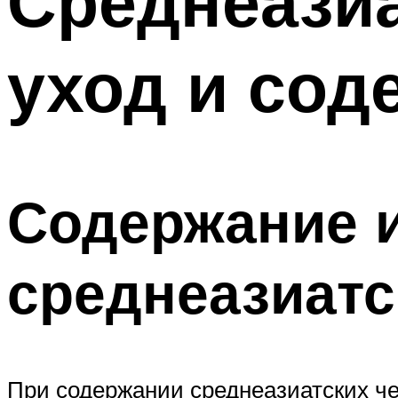
Среднеазиа
уход и сод
Содержание и
среднеазиатс
При содержании среднеазиатских ч