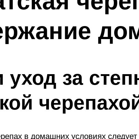
тская чере
ержание до
 уход за степ
кой черепахо
ерепах в домашних условиях следуе