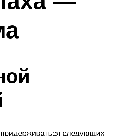
паха —
ма
ной
й
т придерживаться следующих