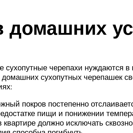
в домашних у
е сухопутные черепахи нуждаются в
е домашних сухопутных черепашек с
иях:
ожный покров постепенно отслаивае
едостатке пищи и понижении темпер
в квартире должно исключать сквозн
ия способна погибнуть.