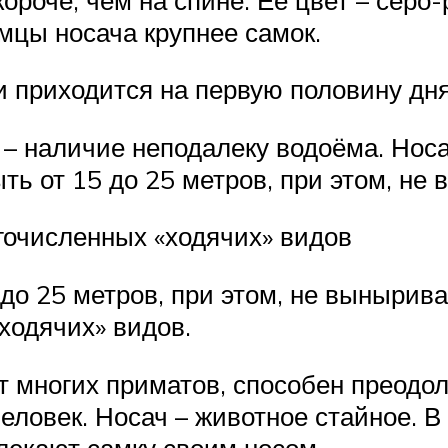
мцы носача крупнее самок.
 приходится на первую половину дня
 – наличие неподалеку водоёма. Носа
ть от 15 до 25 метров, при этом, н
огочисленных «ходячих» видов
до 25 метров, при этом, не вынырив
ходячих» видов.
 от многих приматов, способен преод
человек. Носач – животное стайное. В
влекают самку своим носом