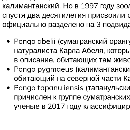
калимантанский. Но в 1997 году зо
спустя два десятилетия присвоили 
официально разделено на 3 подвида
Pongo abelii (cуматранский оран
натуралиста Карла Абеля, котор
в описание, обитающих там живот
Pongo pygmaeus (калимантанский
обитающий на северной части К
Pongo tapanuliensis (тапанульск
причислен к группе суматранских
ученые в 2017 году классифицир