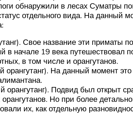
ологи обнаружили в лесах Суматры по
статус отдельного вида. На данный 
:
гутанг). Свое название эти приматы п
ый в начале 19 века путешествовал п
ных, в том числе и орангутанов.
 орангутанг). На данный момент эт
алимантана.
ий орангутанг). Подвид был открыт с
 орангутанов. Но при более детально
овали их, как отдельную разновиднос