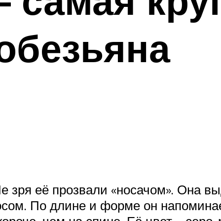
– самая кру
обезьяна
Не зря её прозвали «носачом». Она в
сом. По длине и форме он напоминае
короче, чем на спине. Её цвет – серо