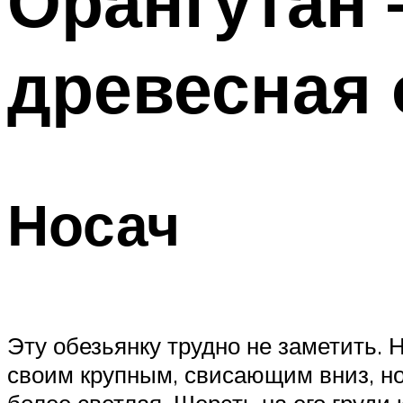
Орангутан 
древесная 
Носач
Эту обезьянку трудно не заметить. 
своим крупным, свисающим вниз, но
более светлая. Шерсть на его груди 