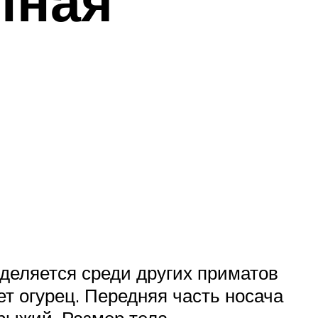
пная
ыделяется среди других приматов
т огурец. Передняя часть носача
-рыжий. Размер тела