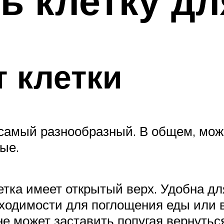
ь клетку дл
 клетки
 самый разнообразный. В общем, мож
ые.
летка имеет открытый верх. Удобна дл
бходимости для поглощения еды или в
не может заставить попугая вернутьс