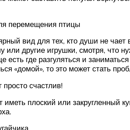
для перемещения птицы
ный вид для тех, кто души не чает 
 или другие игрушки, смотря, что нуж
це есть где разгуляться и заниматьс
ся «домой», то это может стать про
т просто счастлив!
 иметь плоский или закругленный ку
рха.
угайчика