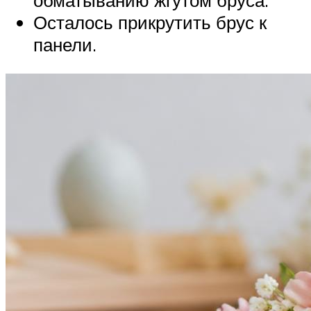
обматыванию жгутом бруса.
Осталось прикрутить брус к
панели.