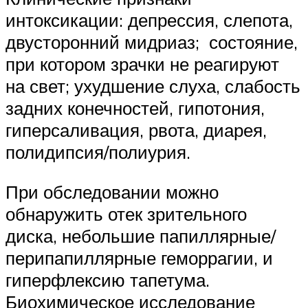
интоксикации: депрессия, слепота,
двусторонний мидриаз; состояние,
при котором зрачки не реагируют
на свет; ухудшение слуха, слабость
задних конечностей, гипотония,
гиперсаливация, рвота, диарея,
полидипсия/полиурия.
При обследовании можно
обнаружить отек зрительного
диска, небольшие папиллярные/
перипапиллярные геморрагии, и
гиперфлексию тапетума.
Биохимическое исследование