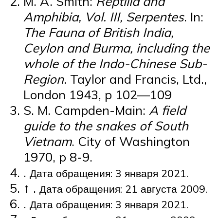
M. A. Smith:
Reptilia and
Amphibia, Vol. III, Serpentes
. In:
The Fauna of British India,
Ceylon and Burma, including the
whole of the Indo-Chinese Sub-
Region
. Taylor and Francis, Ltd.,
London 1943, p 102—109
S. M. Campden-Main:
A field
guide to the snakes of South
Vietnam
. City of Washington
1970, p 8-9.
.
Дата обращения: 3 января 2021.
↑ .
Дата обращения: 21 августа 2009.
.
Дата обращения: 3 января 2021.