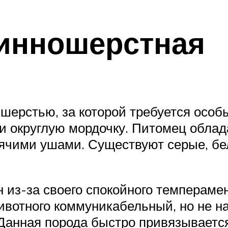
инношерстная
шерстью, за которой требуется особы
 и округлую мордочку. Питомец обла
оячими ушами. Существуют серые, бе
из-за своего спокойного темперамен
животного коммуникабельный, но не 
 Данная порода быстро привязывается