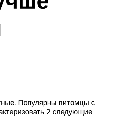
учше
ы
отные. Популярны питомцы с
рактеризовать 2 следующие