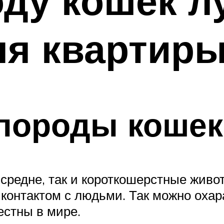
оду кошек л
ля квартир
породы кошек
средне, так и короткошерстные жив
контактом с людьми. Так можно оха
естны в мире.