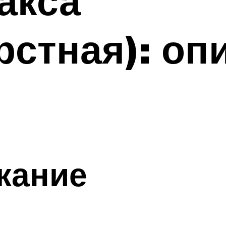
акса
стная): оп
жание