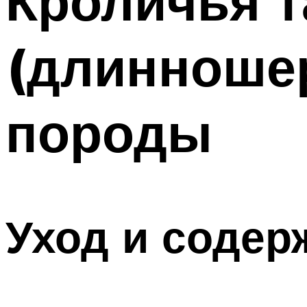
Кроличья т
(длинношер
породы
Уход и содер