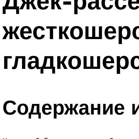
Джек-расс
жесткошер
гладкошер
Содержание и