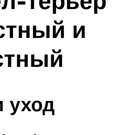
ел-терьер
стный и
стный
 уход