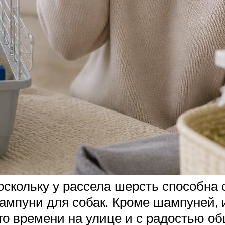
поскольку у рассела шерсть способна
мпуни для собак. Кроме шампуней, и
ого времени на улице и с радостью о