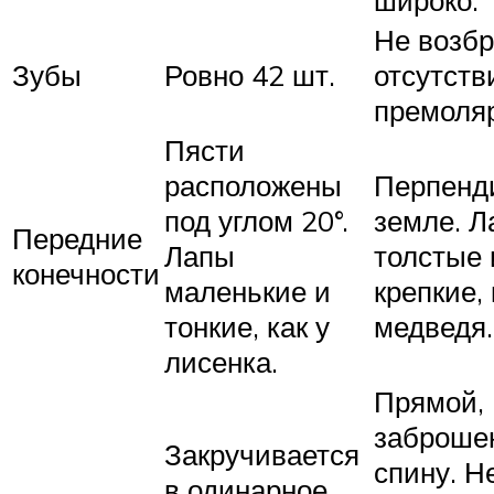
Не возбр
Зубы
Ровно 42 шт.
отсутств
премоля
Пясти
расположены
Перпенд
под углом 20°.
земле. 
Передние
Лапы
толстые 
конечности
маленькие и
крепкие, 
тонкие, как у
медведя.
лисенка.
Прямой,
заброше
Закручивается
спину. Н
в одинарное