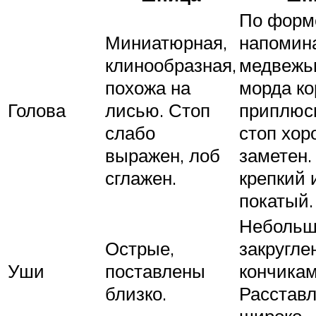
По форм
Миниатюрная,
напомин
клинообразная,
медвежь
похожа на
морда ко
Голова
лисью. Стоп
приплюс
слабо
стоп хо
выражен, лоб
заметен.
сглажен.
крепкий 
покатый.
Небольш
Острые,
закругл
Уши
поставлены
кончикам
близко.
Расстав
широко.