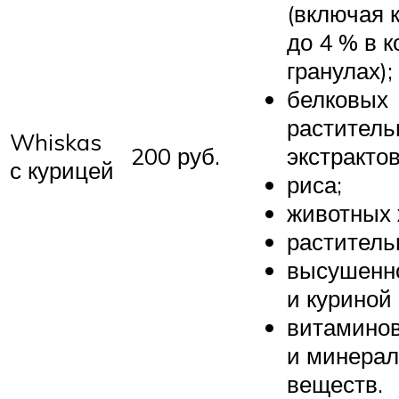
(включая 
до 4 % в 
гранулах);
белковых
раститель
Whiskas
200 руб.
экстрактов
с курицей
риса;
животных 
раститель
высушенн
и куриной
витамино
и минера
веществ.