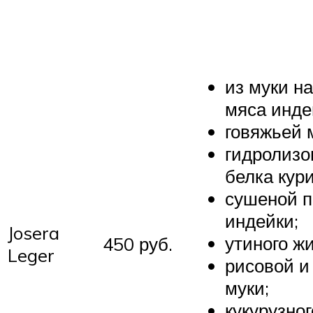
из муки н
мяса индей
говяжьей 
гидролизо
белка кур
сушеной п
индейки;
Josera
утиного жи
450 руб.
Leger
рисовой и
муки;
кукурузног