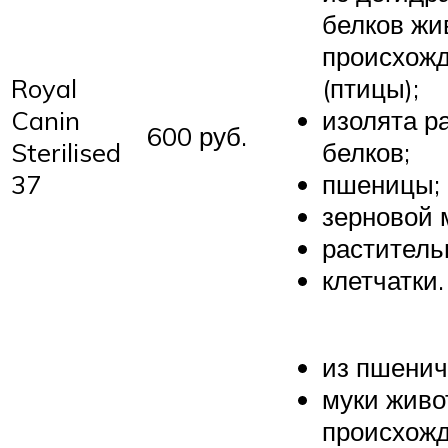
белков жи
происхож
Royal
(птицы);
Canin
изолята р
600 руб.
Sterilised
белков;
37
пшеницы;
зерновой 
раститель
клетчатки.
из пшенич
муки живо
происхож