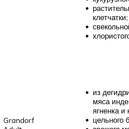
раститель
клетчатки;
свекольно
хлористог
из дегидр
мяса индей
ягненка и 
цельного б
Grandorf