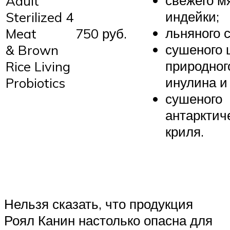
свежего м
Adult
индейки;
Sterilized 4
льняного 
Meat
750 руб.
сушеного 
& Brown
природног
Rice Living
инулина и
Probiotics
сушеного
антарктич
криля.
Нельзя сказать, что продукция
Роял Канин настолько опасна для