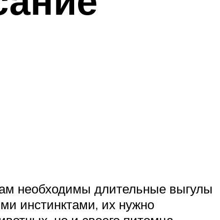
сание
псам необходимы длительные выгулы
ми инстинктами, их нужно
ивотных, но и своего питомца,