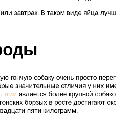
 или завтрак. В таком виде яйца луч
роды
ую гончую собаку очень просто переп
торые значительные отличия у них и
иглями
является более крупной собакой
нских борзых в росте достигают око
двадцати пяти килограмм.