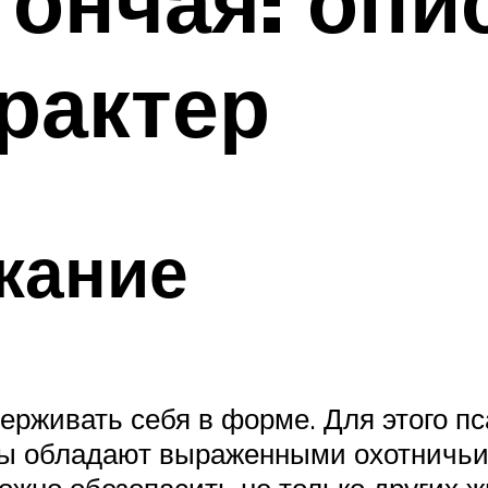
гончая: опи
рактер
жание
держивать себя в форме. Для этого 
нцы обладают выраженными охотничьи
можно обезопасить не только других ж