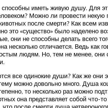
е способны иметь живую душу. Для эт
ловеком? Можно ли провести некую г
животных после смерти? Как всем изв
нно это «существо» было наделено в
ые, они не способны делать всего тог
 она несколько отличается. Ведь как 
ростым людям. Но, тем не менее, они
и.
тся все одинокие души? Как же они эт
тему можно довольно много. Душа ко
тепенно, то несколько раз можно под
вотных она представляет собой что-то
, что после смерти душа четвероногог