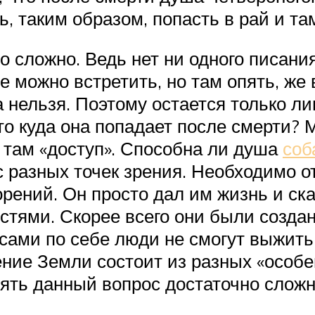
ь, таким образом, попасть в рай и т
о сложно. Ведь нет ни одного писани
е можно встретить, но там опять, же
 нельзя. Поэтому остается только ли
 то куда она попадает после смерти? 
х там «доступ». Способна ли душа
соб
с разных точек зрения. Необходимо о
орений. Он просто дал им жизнь и ск
тями. Скорее всего они были создан
сами по себе люди не смогут выжить 
ение Земли состоит из разных «особ
нять данный вопрос достаточно сложн