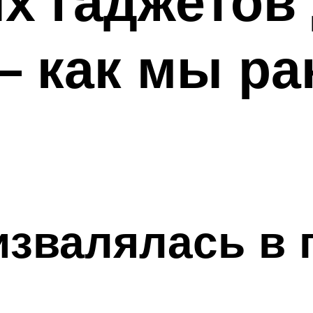
х гаджетов
 как мы ра
извалялась в 