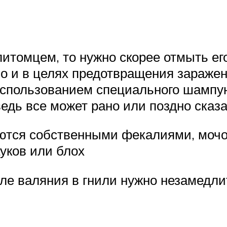
итомцем, то нужно скорее отмыть его
 но и в целях предотвращения зараже
спользованием специального шампун
ведь все может рано или поздно сказа
тся собственными фекалиями, мочой
ауков или блох
ле валяния в гнили нужно незамедл