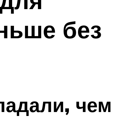
 для
ньше без
падали, чем