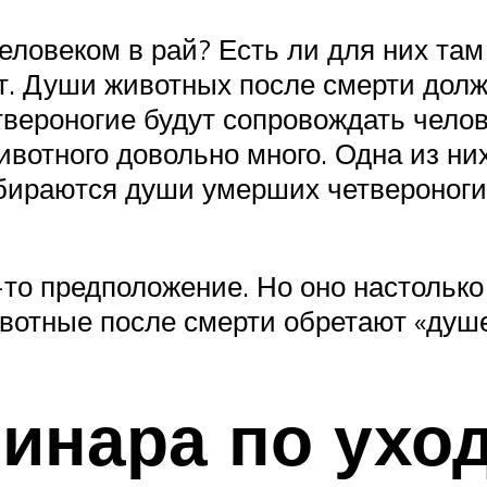
еловеком в рай? Есть ли для них там
т. Души животных после смерти дол
твероногие будут сопровождать челове
вотного довольно много. Одна из них 
обираются души умерших четвероноги
-то предположение. Но оно настолько 
вотные после смерти обретают «душе
инара по уход