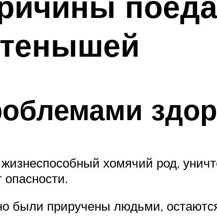
ричины поед
етенышей
роблемами здо
 жизнеспособный хомячий род, уничт
 опасности.
но были приручены людьми, остаютс