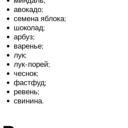
авокадо;
семена яблока;
шоколад;
арбуз;
варенье;
лук;
лук-порей;
чеснок;
фастфуд;
ревень;
свинина.