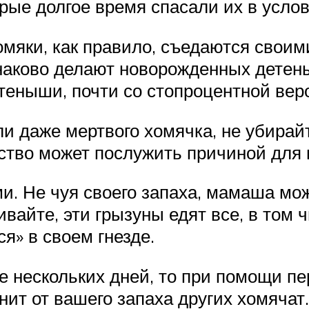
рые долгое время спасали их в усло
мяки, как правило, съедаются свои
наково делают новорожденных детен
теныши, почти со стопроцентной вер
ли даже мертвого хомячка, не убирайт
тво может послужить причиной для г
и. Не чуя своего запаха, мамаша мож
айте, эти грызуны едят все, в том 
я» в своем гнезде.
ие нескольких дней, то при помощи п
нит от вашего запаха других хомячат.