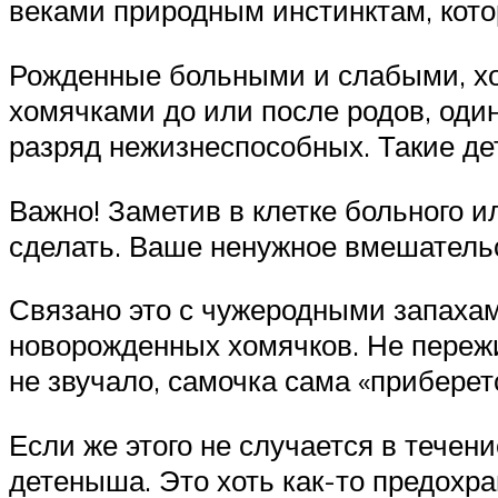
веками природным инстинктам, кото
Рожденные больными и слабыми, хо
хомячками до или после родов, оди
разряд нежизнеспособных. Такие де
Важно! Заметив в клетке больного и
сделать. Ваше ненужное вмешательс
Связано это с чужеродными запахам
новорожденных хомячков. Не пережив
не звучало, самочка сама «приберетс
Если же этого не случается в течен
детеныша. Это хоть как-то предохра