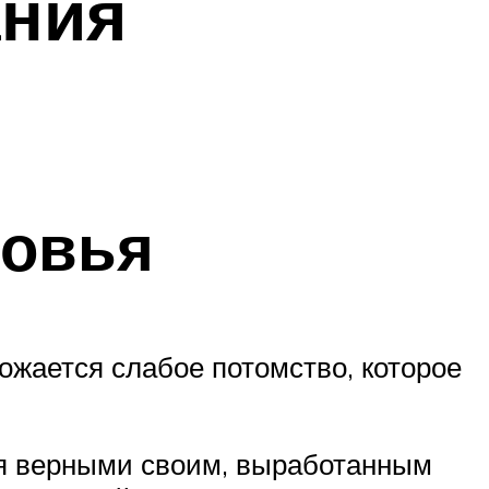
ания
ровья
ожается слабое потомство, которое
я верными своим, выработанным