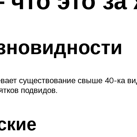
– что это за
зновидности
вает существование свыше 40-ка ви
ятков подвидов.
ские