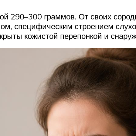
сой 290–300 граммов. От своих соро
м, специфическим строением слухово
окрыты кожистой перепонкой и снаруж