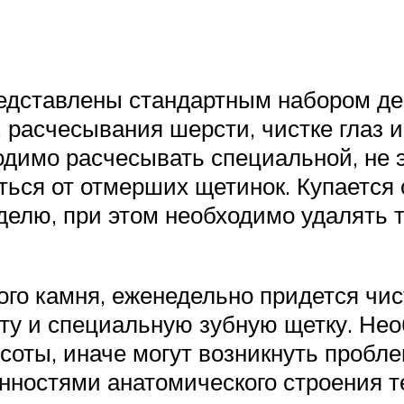
редставлены стандартным набором дей
асчесывания шерсти, чистке глаз и 
димо расчесывать специальной, не 
ься от отмерших щетинок. Купается с
неделю, при этом необходимо удалять 
ого камня, еженедельно придется чи
ту и специальную зубную щетку. Нео
оты, иначе могут возникнуть проблем
енностями анатомического строения 