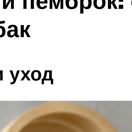
и пемброк:
бак
 уход