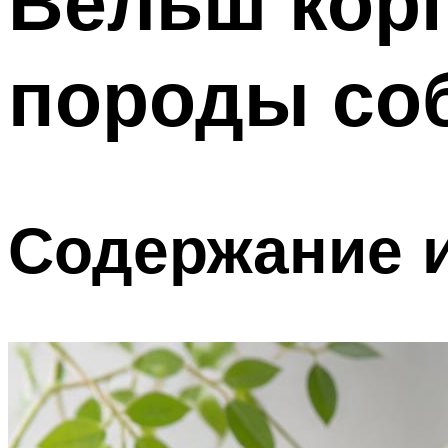
Вельш корг
породы со
Содержание и