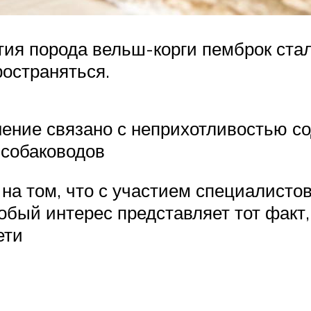
тия порода вельш-корги пемброк стал
ространяться.
нение связано с неприхотливостью с
 собаководов
на том, что с участием специалисто
обый интерес представляет тот факт,
ети