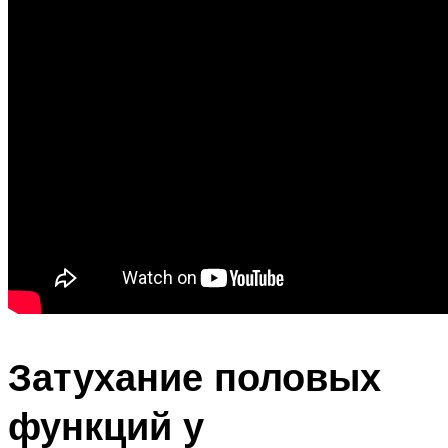
Затухание половых
функций у