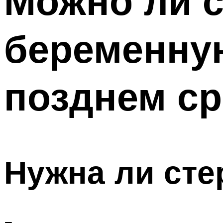
Можно ли 
беременную
позднем ср
Нужна ли ст