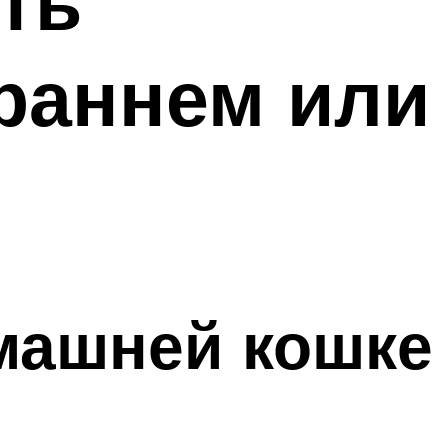
ть
раннем или
машней кошке