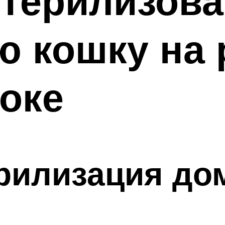
стерилизова
 кошку на 
оке
ерилизация до