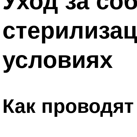
Уход за со
стерилиза
условиях
Как проводят