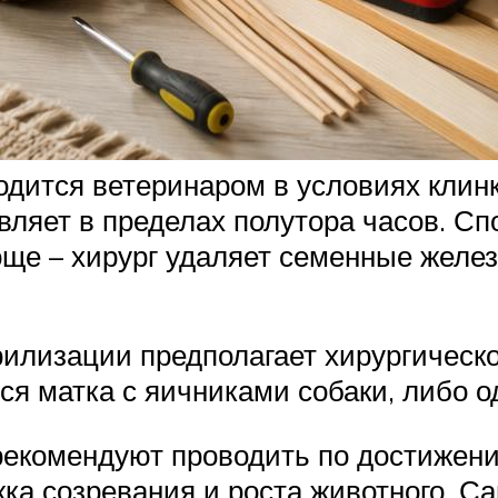
дится ветеринаром в условиях клин
ляет в пределах полутора часов. Сп
още – хирург удаляет семенные желе
илизации предполагает хирургическ
ся матка с яичниками собаки, либо о
рекомендуют проводить по достижени
ка созревания и роста животного. 