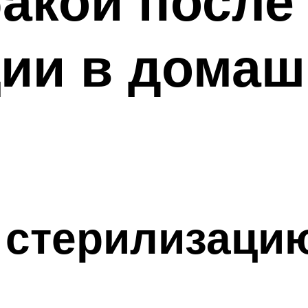
бакой после
ции в домаш
 стерилизаци