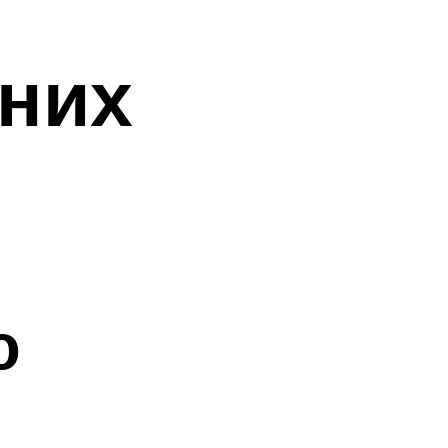
них
ю