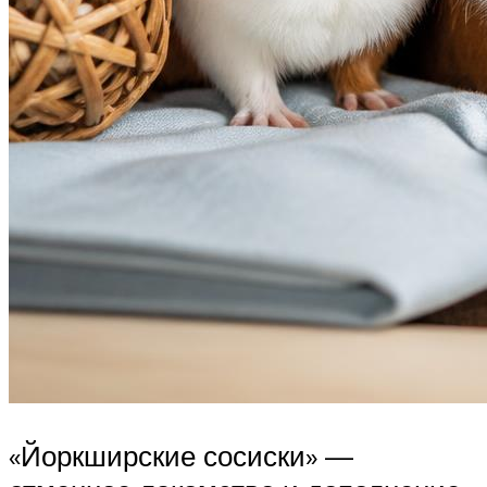
«Йоркширские сосиски» —