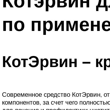
Котэрвин д
по примен
КотЭрвин – к
Современное средство КотЭрвин, от
компонентов, за счет чего полность
для лечения и профилактики цисти