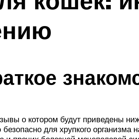
ля кошек: и
ению
раткое знаком
зывы о котором будут приведены ниж
ю безопасно для хрупкого организма 
та и прочих болезней мочеполовой с