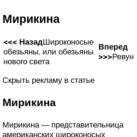
Мирикина
<<< Назад
Широконосые
Вперед
обезьяны, или обезьяны
>>>
Ревун
нового света
Скрыть рекламу в статье
Мирикина
Мирикина — представительница
американских широконосых