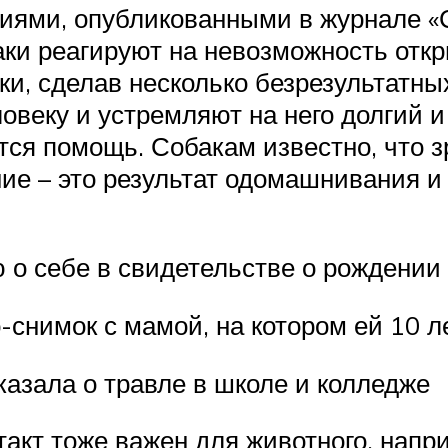
иями, опубликованными в журнале «С
баки реагируют на невозможность откр
и, сделав несколько безрезультатных
овеку и устремляют на него долгий и
тся помощь. Собакам известно, что з
ние – это результат одомашнивания 
о себе в свидетельстве о рождении
-снимок с мамой, на котором ей 10 л
казала о травле в школе и колледже
такт тоже важен для животного, нап