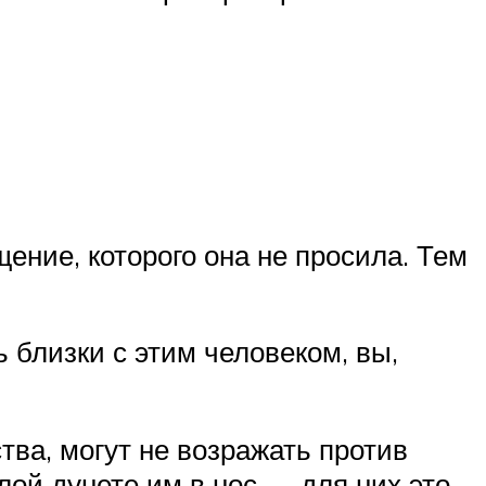
ение, которого она не просила. Тем
ь близки с этим человеком, вы,
тва, могут не возражать против
лой дунете им в нос — для них это