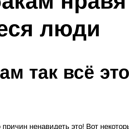
акам нравя
еся люди
ам так всё это
о причин ненавидеть это! Вот некото