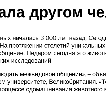
тала другом ч
ых началась 3 000 лет назад. Сегод
е. На протяжении столетий уникальны
бщение. Недаром сегодня это животн
ких исследований.
людать межвидовое общение», – объ
м университете, Великобритания. «Те
 процессе одомашнивания животного 