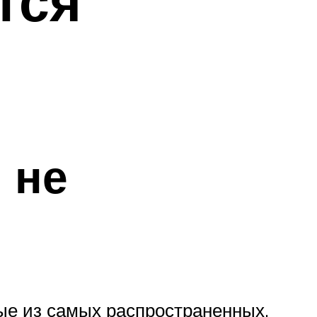
тся
 не
рые из самых распространенных.