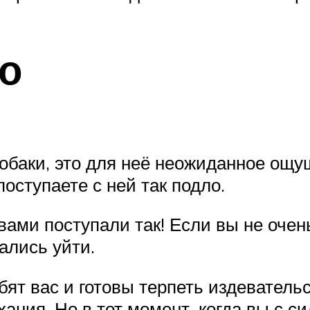
о
собаки, это для неё неожиданное ощущ
поступаете с ней так подло.
вами поступали так! Если вы не очен
ались уйти.
ят вас и готовы терпеть издевательс
ния. Но в тот момент, когда вы с си