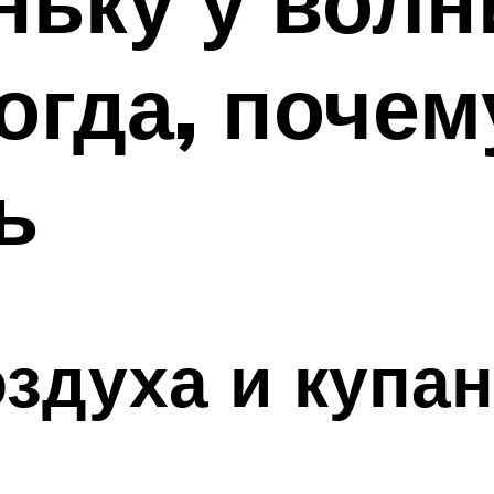
ньку у вол
огда, почем
ь
здуха и купа