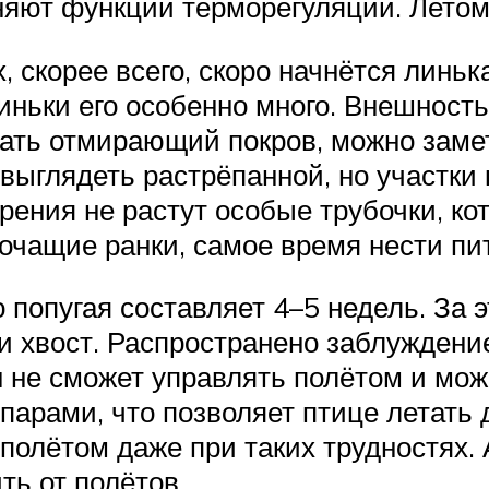
няют функции терморегуляции. Летом
х, скорее всего, скоро начнётся линь
линьки его особенно много. Внешность
тать отмирающий покров, можно замет
т выглядеть растрёпанной, но участки
рения не растут особые трубочки, к
очащие ранки, самое время нести пит
 попугая составляет 4–5 недель. За 
и хвост. Распространено заблуждение
н не сможет управлять полётом и мож
арами, что позволяет птице летать д
полётом даже при таких трудностях.
ть от полётов.