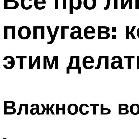
Все про ли
попугаев: к
этим делат
Влажность во