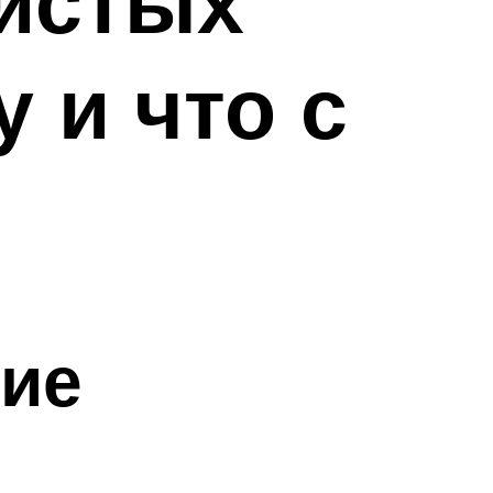
нистых
у и что с
ние