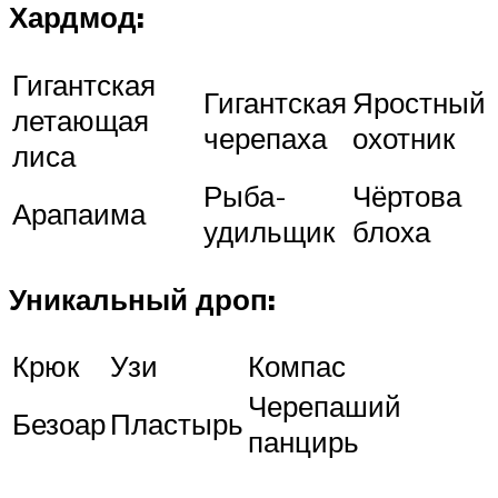
Хардмод:
Гигантская
Гигантская
Яростный
летающая
черепаха
охотник
лиса
Рыба-
Чёртова
Арапаима
удильщик
блоха
Уникальный дроп:
Крюк
Узи
Компас
Черепаший
Безоар
Пластырь
панцирь