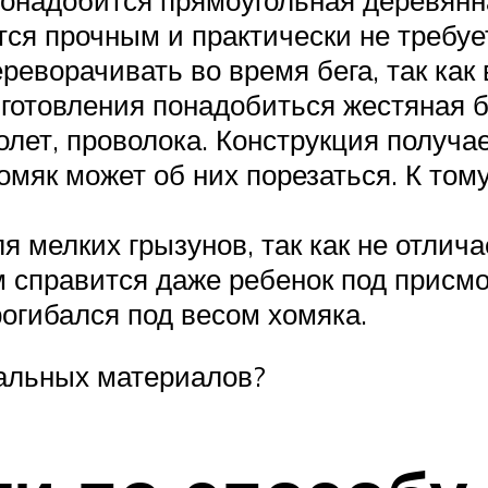
тся прочным и практически не требуе
реворачивать во время бега, так как
готовления понадобиться жестяная б
олет, проволока. Конструкция получа
хомяк может об них порезаться. К том
ля мелких грызунов, так как не отлич
м справится даже ребенок под присмо
рогибался под весом хомяка.
ральных материалов?