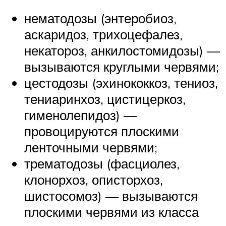
нематодозы (энтеробиоз,
аскаридоз, трихоцефалез,
некатороз, анкилостомидозы) —
вызываются круглыми червями;
цестодозы (эхинококкоз, тениоз,
тениаринхоз, цистицеркоз,
гименолепидоз) —
провоцируются плоскими
ленточными червями;
трематодозы (фасциолез,
клонорхоз, описторхоз,
шистосомоз) — вызываются
плоскими червями из класса