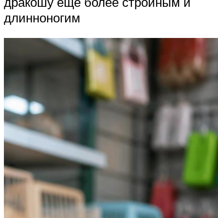
дракошу ещё более стройным и
длинноногим