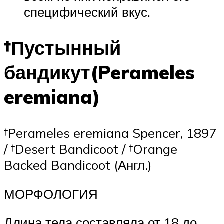
специфический вкус.
†Пустынный
бандикут(Perameles
eremiana)
†Perameles eremiana Spencer, 1897
/ †Desert Bandicoot / †Orange
Backed Bandicoot (Англ.)
МОРФОЛОГИЯ
Длина тела составляла от 18 до