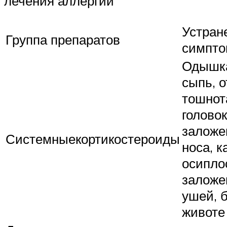
лечения аллергии
Устран
Группа препаратов
симпто
Одышка
сыпь, о
тошнот
голово
заложе
Системныекортикостероиды
носа, к
осиплос
заложе
ушей, 
животе