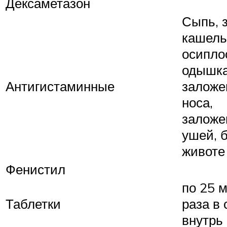
Дексаметазон
Сыпь, з
кашель
осиплос
одышка
Антигистаминные
заложе
носа,
заложе
ушей, 
животе
Фенистил
по 25 м
Таблетки
раза в 
внутрь