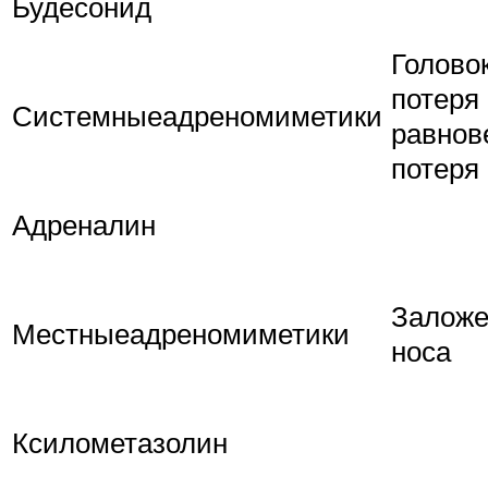
Будесонид
Голово
потеря
Системныеадреномиметики
равнов
потеря
Адреналин
Заложе
Местныеадреномиметики
носа
Ксилометазолин