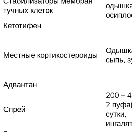
Стабилизаторы мембран
одышка
тучных клеток
осипло
Кетотифен
Одышка
Местные кортикостероиды
сыпь, з
Адвантан
200 – 4
2 пуфа)
Спрей
сутки,
ингаля