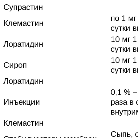
Супрастин
по 1 мг
Клемастин
сутки в
10 мг 1
Лоратидин
сутки в
10 мг 1
Сироп
сутки в
Лоратидин
0,1 % –
Инъекции
раза в 
внутр
Клемастин
Сыпь, о