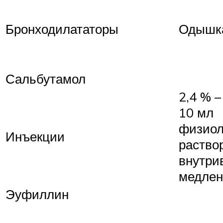
Бронходилататоры
Одышк
Сальбутамол
2,4 % –
10 мл
физиол
Инъекции
раство
внутри
медлен
Эуфиллин