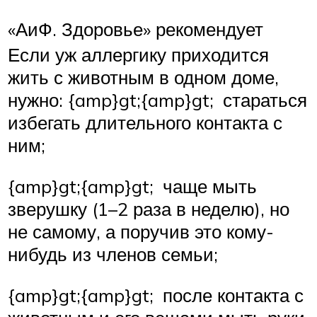
«АиФ. Здоровье» рекомендует
Если уж аллергику приходится
жить с животным в одном доме,
нужно: {amp}gt;{amp}gt; стараться
избегать длительного контакта с
ним;
{amp}gt;{amp}gt; чаще мыть
зверушку (1–2 раза в неделю), но
не самому, а поручив это кому-
нибудь из членов семьи;
{amp}gt;{amp}gt; после контакта с