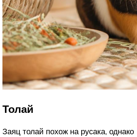
Толай
Заяц толай похож на русака, однако