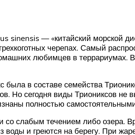
us sinensis — «китайский морской ди
 трехкоготных черепах. Самый распр
домашних любимцев в террариумах. В 
с была в составе семейства Трионикс
дов. Но сегодня виды Триониксов не 
ризнаны полностью самостоятельными
и со слабым течением либо озера. В
з воды и греются на берегу. При жар