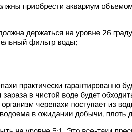
олжны приобрести аквариум объемом
должна держаться на уровне 26 граду
ельный фильтр воды;
репахи практически гарантированно б
 зараза в чистой воде будет обходи
 в организм черепахи поступает из во
 водоема в ожидании добычи, плоть д
ть на уровне 5:1. Это все-таки прес