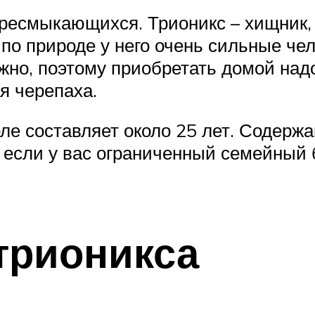
ресмыкающихся. Трионикс – хищник, 
 по природе у него очень сильные ч
но, поэтому приобретать домой надо
ая черепаха.
е составляет около 25 лет. Содержан
у если у вас ограниченный семейный 
трионикса