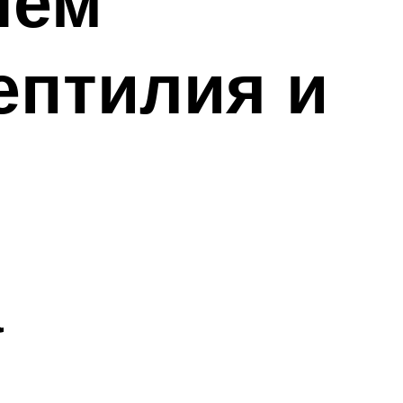
чем
ептилия и
а