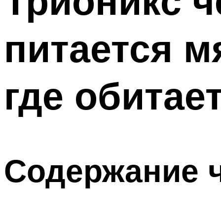
Трионикс ч
питается м
где обитае
Содержание 