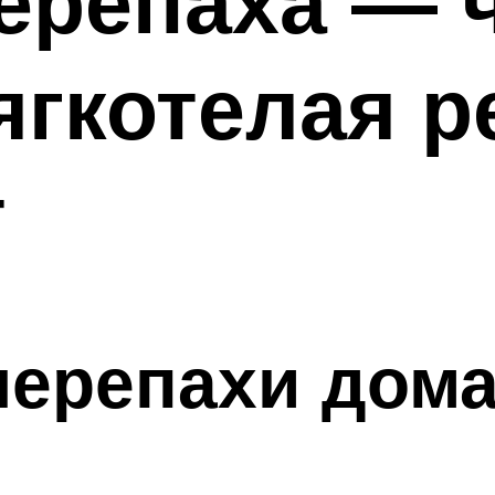
ерепаха — 
ягкотелая р
т
черепахи дом