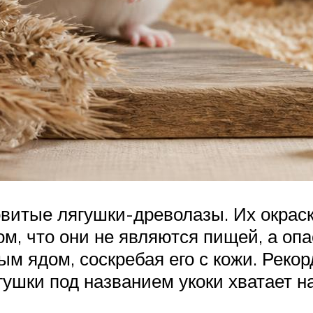
витые лягушки-древолазы. Их окраск
м, что они не являются пищей, а оп
м ядом, соскребая его с кожи. Реко
шки под названием укоки хватает на