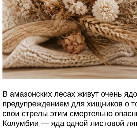
В амазонских лесах живут очень ядо
предупреждением для хищников о то
свои стрелы этим смертельно опасны
Колумбии — яда одной листовой лягу