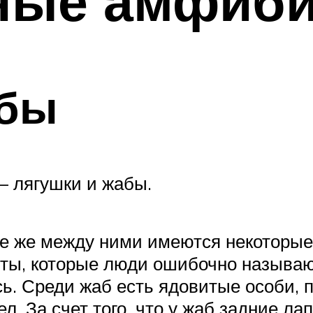
ные амфиб
абы
 лягушки и жабы.
все же между ними имеются некоторы
сты, которые люди ошибочно называю
ь. Среди жаб есть ядовитые особи, 
. За счет того, что у жаб задние лап