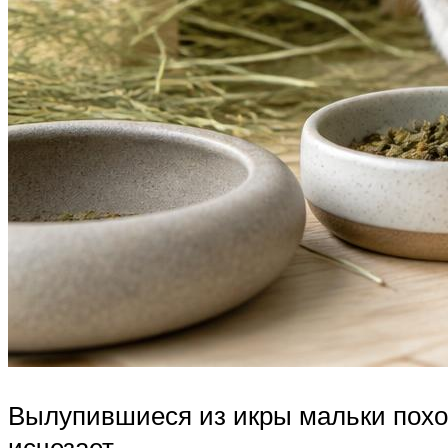
Вылупившиеся из икры мальки похожи
исчезает.