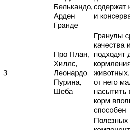
Белькандо,
содержат 
Арден
и консерв
Гранде
Гранулы с
качества 
Про План,
подходят 
Хиллс,
кормлени
3
Леонардо,
животных.
Пурина,
от него ма
Шеба
насытить 
корм впол
способен
Полезных
компонент