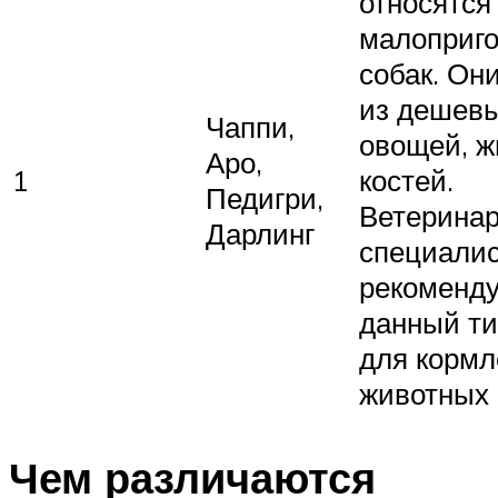
относятся 
малоприг
собак. Он
из дешев
Чаппи,
овощей, ж
Аро,
1
костей.
Педигри,
Ветерина
Дарлинг
специалис
рекоменд
данный ти
для кормл
животных
Чем различаются