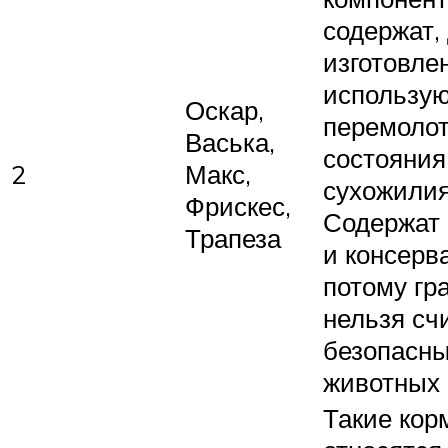
содержат,
изготовле
использу
Оскар,
перемоло
Васька,
состояния
2
Макс,
сухожилия
Фрискес,
Содержат 
Трапеза
и консерв
потому гр
нельзя сч
безопасн
животных
Такие кор