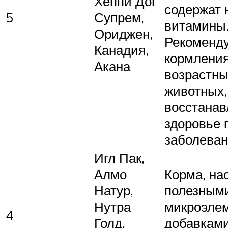
Хеппи Дог
содержат
5
Супрем,
витамины
Ориджен,
Рекоменд
Канадия,
кормлени
Акана
возрастны
животных,
восстана
здоровье 
заболева
Игл Пак,
Алмо
Корма, н
Натур,
полезным
Нутра
микроэле
4
Голд,
добавками