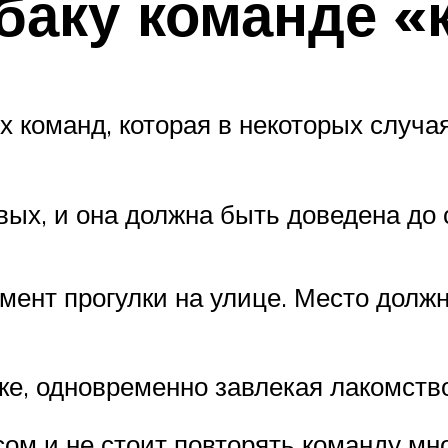
баку команде «
х команд, которая в некоторых случа
вых, и она должна быть доведена до
мент прогулки на улице. Место должн
ке, одновременно завлекая лакомство
ом и не стоит повторять команду мн