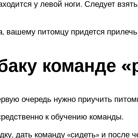
одится у левой ноги. Следует взять 
а, вашему питомцу придется прилечь
баку команде «
ервую очередь нужно приучить питомц
средственно к обучению команды.
дку, дать команду «сидеть» и после ч