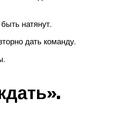
 быть натянут.
вторно дать команду.
ы.
ждать».