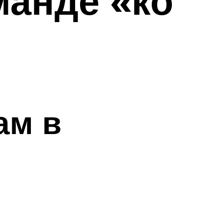
манде «ко
ам в