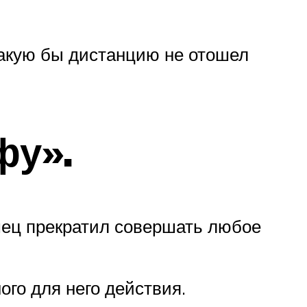
какую бы дистанцию не отошел
фу».
мец прекратил совершать любое
го для него действия.