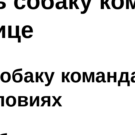
ь собаку ко
ице
собаку команд
ловиях