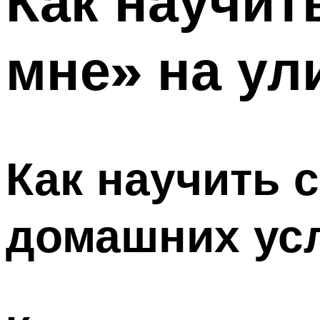
Как научит
мне» на ул
Как научить 
домашних ус