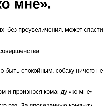
ко мне».
ях, без преувеличения, может спасти
 совершенства.
о быть спокойным, собаку ничего не
м и произнося команду «ко мне».
ого раз. За проделанную команду