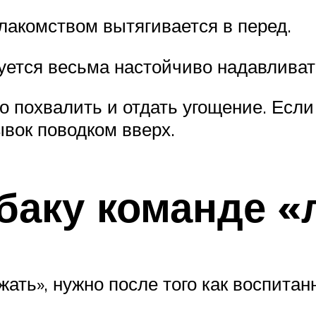
 лакомством вытягивается в перед.
уется весьма настойчиво надавливать
но похвалить и отдать угощение. Есл
ывок поводком вверх.
баку команде «
ать», нужно после того как воспитан