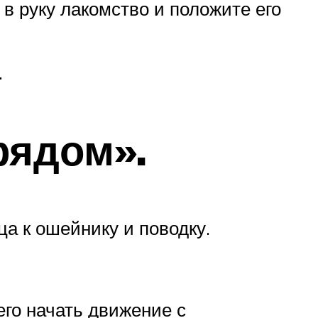
в руку лакомство и положите его
.
рядом».
а к ошейнику и поводку.
его начать движение с