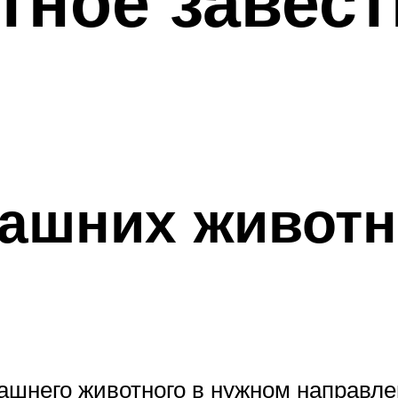
тное завест
машних живот
шнего животного в нужном направлен