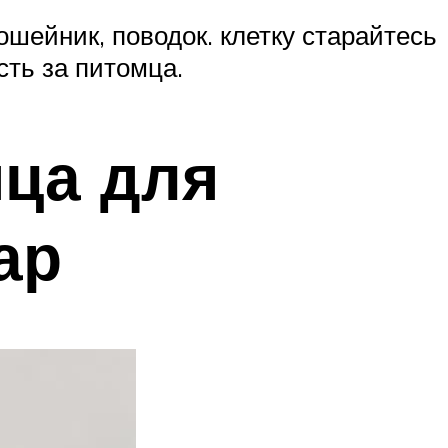
шейник, поводок. клетку старайтесь
сть за питомца.
мца для
ар