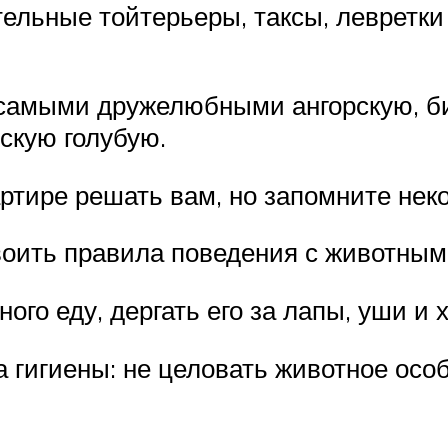
ельные тойтерьеры, таксы, левретки 
самыми дружелюбными ангорскую, би
сскую голубую.
артире решать вам, но запомните нек
воить правила поведения с животным
ого еду, дергать его за лапы, уши и х
гигиены: не целовать животное особе