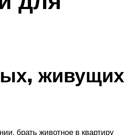
и для
ных, живущих
ии, брать животное в квартиру