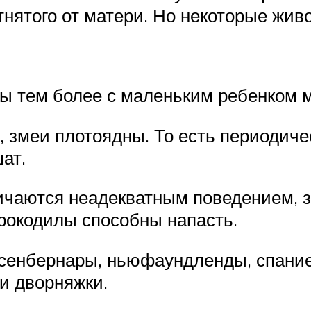
тнятого от матери. Но некоторые жив
ы тем более с маленьким ребенком м
, змеи плотоядны. То есть периодиче
ат.
ичаются неадекватным поведением, з
крокодилы способны напасть.
сенбернары, ньюфаундленды, спаниел
и дворняжки.