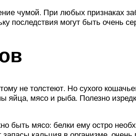
ние чумой. При любых признаках за
ьку последствия могут быть очень с
ов
этому не толстеют. Но сухого кошачье
ны яйца, мясо и рыба. Полезно изред
но быть мясо: белки ему остро необ
 запасы кальция в организме, очень