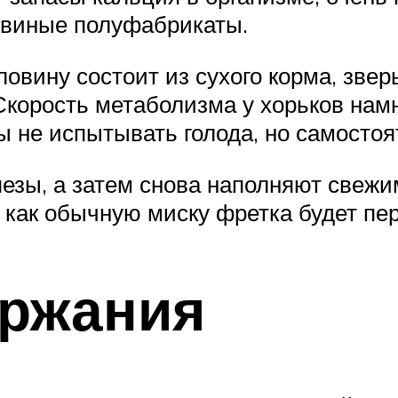
свиные полуфабрикаты.
овину состоит из сухого корма, звер
корость метаболизма у хорьков намн
ы не испытывать голода, но самосто
пезы, а затем снова наполняют свежи
 как обычную миску фретка будет пер
ержания