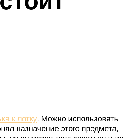
 стоит
ка к лотку
. Можно использовать
онял назначение этого предмета,
ты, но он может пользоваться и их