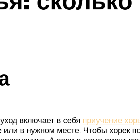
ья: сколько
а
 уход включает в себя
приучение хорь
ке или в нужном месте. Чтобы хорек п
спражнениях. А если в доме живут ко