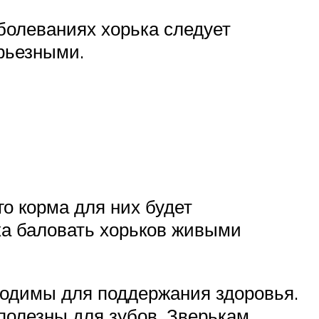
болеваниях хорька следует
ерьезными.
го корма для них будет
ка баловать хорьков живыми
ходимы для поддержания здоровья.
 полезны для зубов. Зверькам