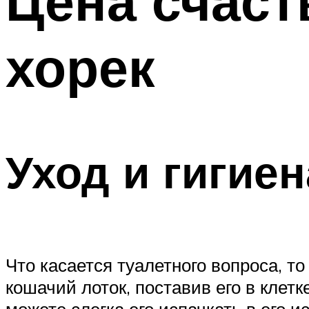
Цена счаст
хорек
Уход и гигиен
Что касается туалетного вопроса, то
кошачий лоток, поставив его в клет
можете слегка его испачкать в его и