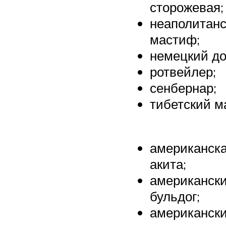
сторожевая;
неаполитан
мастиф;
немецкий до
ротвейлер;
сенбернар;
тибетский 
американск
акита;
американск
бульдог;
американск