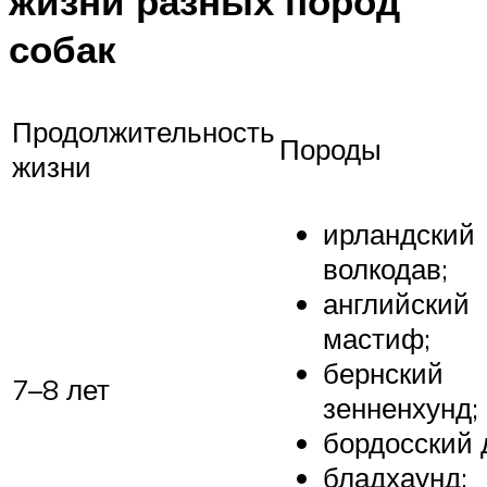
жизни разных пород
собак
Продолжительность
Породы
жизни
ирландский
волкодав;
английский
мастиф;
бернский
7–8 лет
зенненхунд;
бордосский 
бладхаунд;