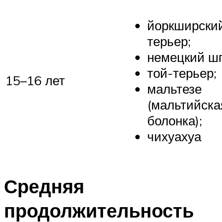
йоркширски
терьер;
немецкий ш
той-терьер;
15–16 лет
мальтезе
(мальтийска
болонка);
чихуахуа
Средняя
продолжительность