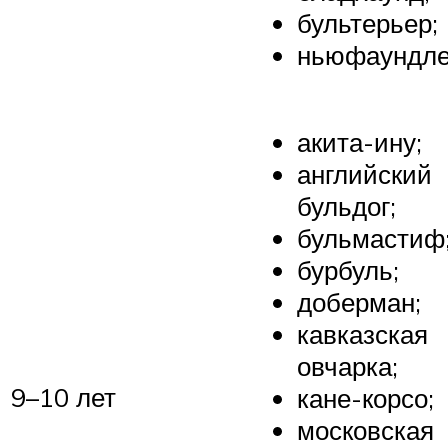
бультерьер;
ньюфаундл
акита-ину;
английский
бульдог;
бульмастиф
бурбуль;
доберман;
кавказская
овчарка;
9–10 лет
кане-корсо;
московская