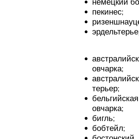
немецкий бо
пекинес;
ризеншнауц
эрдельтерье
австралийс
овчарка;
австралийс
терьер;
бельгийская
овчарка;
бигль;
бобтейл;
бостонский