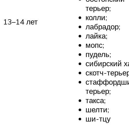
терьер;
колли;
13–14 лет
лабрадор;
лайка;
мопс;
пудель;
сибирский х
скотч-терьер
стаффордш
терьер;
такса;
шелти;
ши-тцу