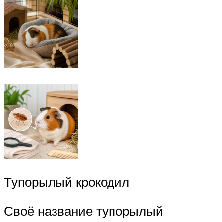
Тупорылый крокодил
Своё название тупорылый