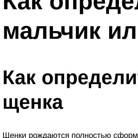
Как опреде
мальчик ил
Как определи
щенка
Щенки рождаются полностью сформи