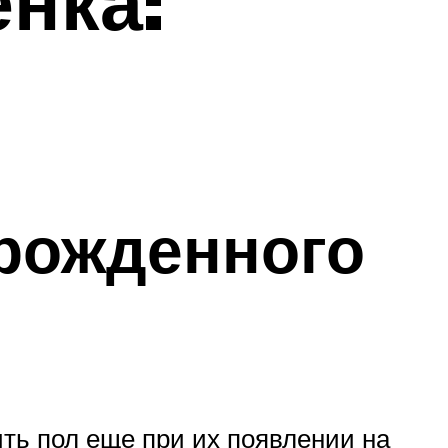
нка:
орожденного
ь пол еще при их появлении на