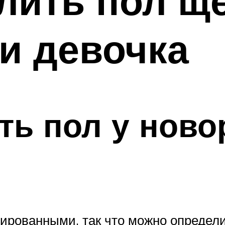
лить пол ще
и девочка
ть пол у нов
рованными, так что можно определит