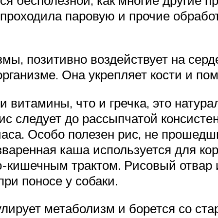
е проходила паровую и прочие обработ
мы, позитивно воздействует на серд
рганизме. Она укрепляет кости и пом
и витамины, что и гречка, это натур
ис следует до рассыпчатой консисте
аса. Особо полезен рис, не прошедши
зваренная каша используется для ко
о-кишечным трактом. Рисовый отвар 
ри поносе у собаки.
мулирует метаболизм и борется со ст