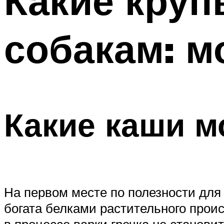
Какие круп
собакам: м
Какие каши м
На первом месте по полезности для с
богата белками растительного прои
в процессе варки гречка не становит