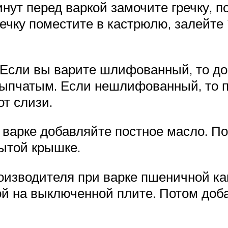
ут перед варкой замочите гречку, по
речку поместите в кастрюлю, залейте 
 Если вы варите шлифованный, то до
сыпчатым. Если нешлифованный, то 
от слизи.
 варке добавляйте постное масло. П
рытой крышке.
изводителя при варке пшеничной каш
ой на выключенной плите. Потом доб