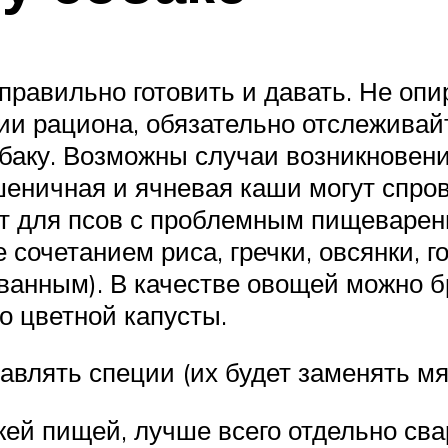
равильно готовить и давать. Не опи
ии рациона, обязательно отслеживайт
обаку. Возможны случаи возникновен
еничная и ячневая каши могут спро
 для псов с проблемным пищеварени
 сочетанием риса, гречки, овсянки, 
нным). В качестве овощей можно бра
о цветной капусты.
авлять специи (их будет заменять мя
ей пищей, лучше всего отдельно сва