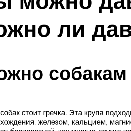
ы можно да
ожно ли да
ожно собакам
обак стоит гречка. Эта крупа подход
схождения, железом, кальцием, магни
ся бесполезной, как многие другие пр