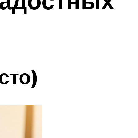
радостных
сто)