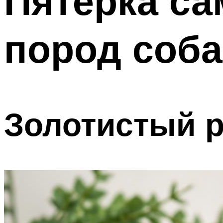
Пятерка с
пород соба
Золотистый р