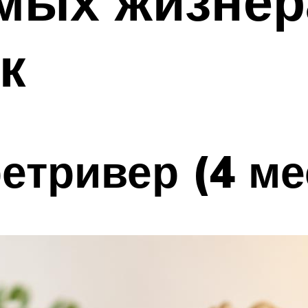
амых жизне
к
етривер (4 ме