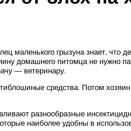
ец маленького грызуна знает, что де
яину домашнего питомца не нужно пан
ачу — ветеринару.
нтиблошиные средства. Потом хозяи
вливают разнообразные инсектицидн
которые наиболее удобны в использо