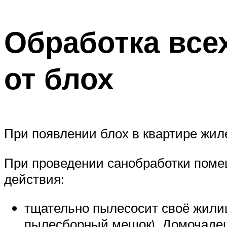
Обработка все
от блох
При появлении блох в квартире жил
При проведении санобработки помещ
действия:
тщательно пылесосит своё жили
пылесборный мешок). Домочадец 