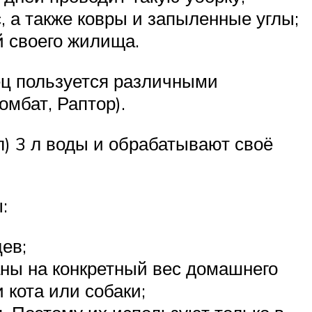
, а также ковры и запыленные углы;
 своего жилища.
ец пользуется различными
мбат, Раптор).
л) 3 л воды и обрабатывают своё
:
ев;
аны на конкретный вес домашнего
 кота или собаки;