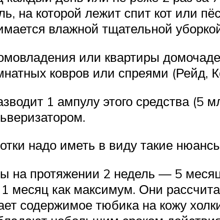
, на которой лежит спит кот или пёс
имается влажной тщательной уборкой
 домовладения или квартиры домочад
атных ковров или спреями (Рейд, Ко
водит 1 ампулу этого средства (5 м
ьверизатором.
тки надо иметь в виду такие нюансы
 на протяжении 2 недель — 5 месяц
1 месяц как максимум. Они рассчит
ет содержимое тюбика на кожу холки