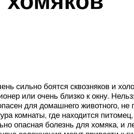
 хомяков
чень сильно боятся сквозняков и холо
ионер или очень близко к окну. Нель
опасен для домашнего животного, не 
ра комнаты, где находится питомец, 
ьно опасная болезнь для хомяка, и л
наче осложнения могут привести к ги