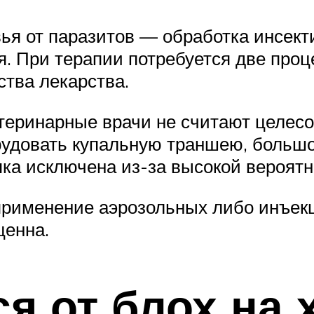
ья от паразитов — обработка инсек
я. При терапии потребуется две проц
тва лекарства.
ветеринарные врачи не считают целе
рудовать купальную траншею, большог
пка исключена из-за высокой вероят
применение аэрозольных либо инъе
ценна.
ся от блох на