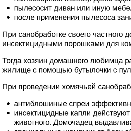
пылесосит диван или иную мебель
после применения пылесоса зан
При санобработке своего частного
инсектицидными порошками для комн
Тогда хозяин домашнего любимца раз
жилище с помощью бутылочки с пул
При проведении хомячьей санобрабо
антиблошиные спреи эффективны
инсектицидные капли действуют 
животного. Домочадец выдавлива