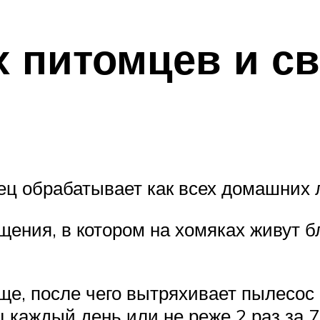
х питомцев и с
ец обрабатывает как всех домашних 
ения, в котором на хомяках живут б
ще, после чего вытряхивает пылесос
каждый день или не реже 2 раз за 7 