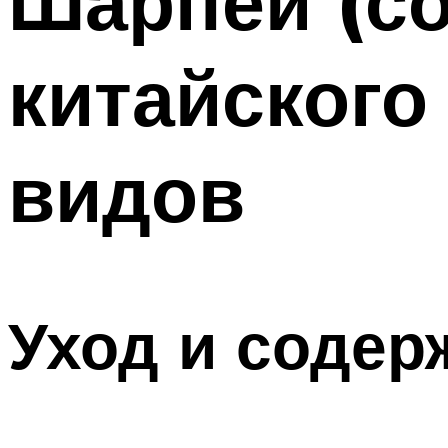
Шарпей (со
китайского
видов
Уход и содер