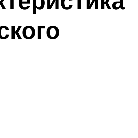
ктеристика
ского