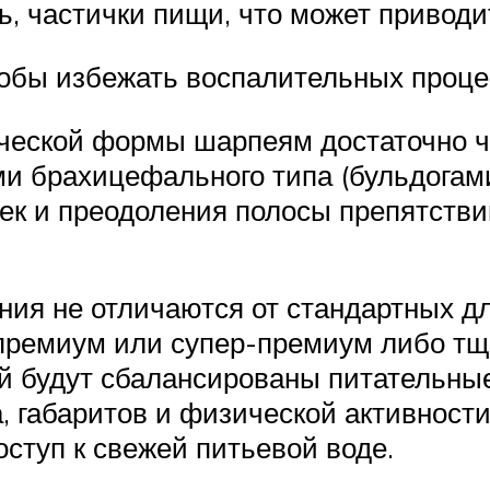
ь, частички пищи, что может привод
обы избежать воспалительных процес
еской формы шарпеям достаточно ча
ми брахицефального типа (бульдогами
ек и преодоления полосы препятстви
ия не отличаются от стандартных дл
премиум или супер-премиум либо тщ
ой будут сбалансированы питательн
, габаритов и физической активности
ступ к свежей питьевой воде.