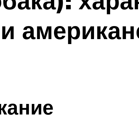
бака): хара
 и американ
жание