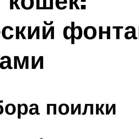
 кошек:
еский фонта
ками
бора поилки