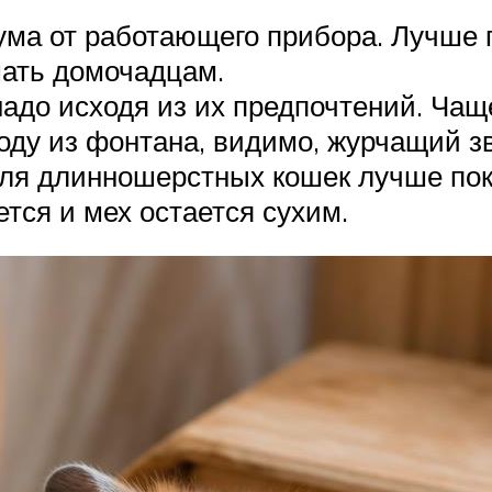
ума от работающего прибора. Лучше 
шать домочадцам.
адо исходя из их предпочтений. Чаще
ду из фонтана, видимо, журчащий зв
Для длинношерстных кошек лучше пок
тся и мех остается сухим.