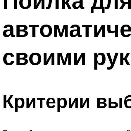
Поилка для
автоматич
своими ру
Критерии вы