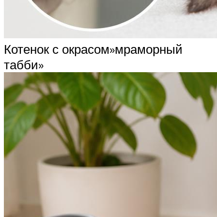
Котенок с окрасом»мраморный
табби»