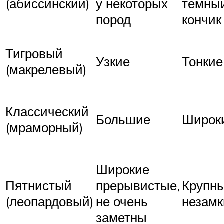
(абиссинский)
у некоторых
темны
пород
кончик
Тигровый
Узкие
Тонкие
(макрелевый)
Классический
Большие
Широк
(мраморный)
Широкие
Пятнистый
прерывистые,
Крупн
(леопардовый)
не очень
незамк
заметны