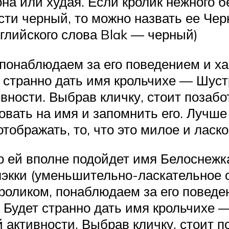
 она или худая. Если кролик нежного б
сти черный, то можно назвать ее Че
глийского слова Blak — черный)
, понаблюдаем за его поведением и х
т странно дать имя крольчихе — Шус
ивности. Выбрав кличку, стоит позабо
вать на имя и запомнить его. Лучше 
тображать, то, что это милое и ласк
то ей вполне подойдет имя Белоснежка
экки (уменьшительно-ласкательное о
 кроликом, понаблюдаем за его повед
. Будет странно дать имя крольчихе
й активности. Выбрав кличку, стоит п