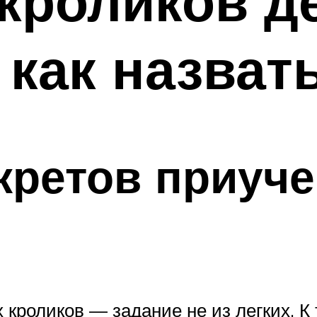
кроликов д
 как назват
кретов приуче
кроликов — задание не из легких. К