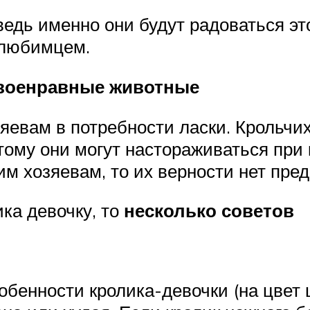
, ведь именно они будут радоваться 
 любимцем.
военравные животные
озяевам в потребности ласки. Крольч
тому они могут настораживаться при
им хозяевам, то их верности нет пред
ика девочку, то
несколько советов
енности кролика-девочки (на цвет ш