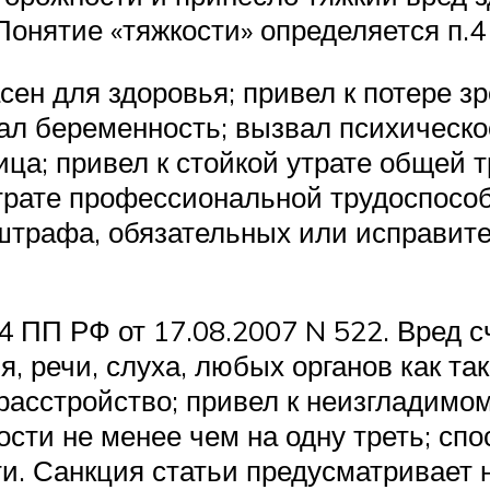
Понятие «тяжкости» определяется п.4
сен для здоровья; привел к потере зр
ал беременность; вызвал психическо
а; привел к стойкой утрате общей т
утрате профессиональной трудоспособ
штрафа, обязательных или исправит
4 ПП РФ от 17.08.2007 N 522. Вред с
ия, речи, слуха, любых органов как т
расстройство; привел к неизгладимо
сти не менее чем на одну треть; сп
. Санкция статьи предусматривает 