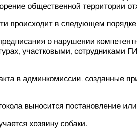
орение общественной территории отх
ти происходит в следующем порядке
предписания о нарушении компетент
турах, участковыми, сотрудниками Г
акта в админкомиссии, созданные пр
токола выносится постановление или
учается хозяину собаки.