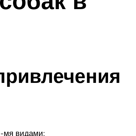
собак в
 привлечения
3-мя видами: