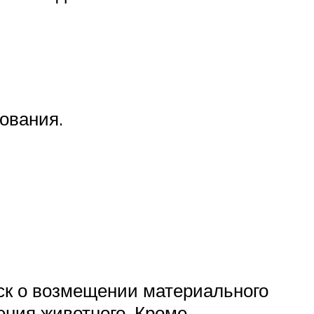
ования.
ск о возмещении материального
ения животного. Кроме