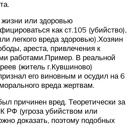
та.
д жизни или здоровью
ицироваться как ст.105 (убийство),
или легкого вреда здоровью).Хозяин
боды, ареста, привлечения к
ми работами.Пример. В реальной
реев (житель г.Кувшиново)
ризнал его виновным и осудил на 6
 морального вреда жертвам.
 был причинен вред. Теоретически за
УК РФ (угроза убийством или
ложно доказать, поэтому подобных