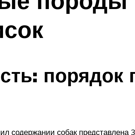
ые породы 
исок
сть: порядок
ил содержании собак представлена 