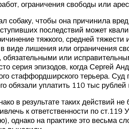
абот, ограничения свободы или арес
ал собаку, чтобы она причинила вре
аступивших последствий может квалиф
ричинение тяжкого, средней тяжести 
 в виде лишения или ограничения сво
 обязательными или исправительны
то серия эпизодов, когда Сергей Анд
го стаффордширского терьера. Суд п
го обязали уплатить 110 тыс рублей
нако в результате таких действий не
влечь к ответственности по ст.119 
), однако на практике это весьма с